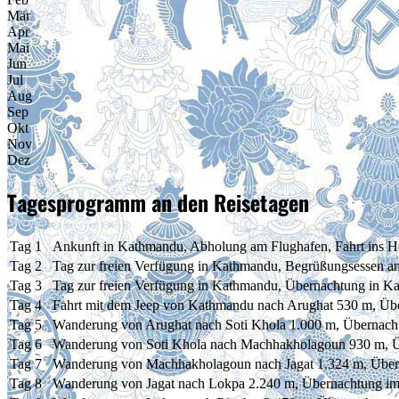
Mär
Apr
Mai
Jun
Jul
Aug
Sep
Okt
Nov
Dez
Tagesprogramm an den Reisetagen
Tag 1
Ankunft in Kathmandu, Abholung am Flughafen, Fahrt ins H
Tag 2
Tag zur freien Verfügung in Kathmandu, Begrüßungsessen 
Tag 3
Tag zur freien Verfügung in Kathmandu, Übernachtung in 
Tag 4
Fahrt mit dem Jeep von Kathmandu nach Arughat 530 m, Übe
Tag 5
Wanderung von Arughat nach Soti Khola 1.000 m, Übernach
Tag 6
Wanderung von Soti Khola nach Machhakholagoun 930 m, Ü
Tag 7
Wanderung von Machhakholagoun nach Jagat 1.324 m, Über
Tag 8
Wanderung von Jagat nach Lokpa 2.240 m, Übernachtung im