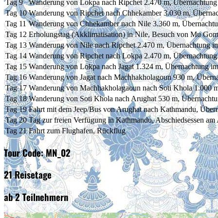
Tag 9
Wanderung von Lokpa nach Ripchet 2.470 m, Übernachtung 
Tag 10
Wanderung von Ripchet nach Chhekamber 3.030 m, Übernac
Tag 11
Wanderung von Chhekamber nach Nile 3.360 m, Übernachtu
Tag 12
Erholungstag (Akklimatisation) in Nile, Besuch von Mu Go
Tag 13
Wanderung von Nile nach Ripchet 2.470 m, Übernachtung i
Tag 14
Wanderung von Ripchet nach Lokpa 2.470 m, Übernachtung
Tag 15
Wanderung von Lokpa nach Jagat 1.324 m, Übernachtung i
Tag 16
Wanderung von Jagat nach Machhakholagoun 930 m, Übern
Tag 17
Wanderung von Machhakholagaoun nach Soti Khola 1.000 m
Tag 18
Wanderung von Soti Khola nach Arughat 530 m, Übernacht
Tag 19
Fahrt mit dem Jeep/Bus von Arughat nach Kathmandu, Über
Tag 20
Tag zur freien Verfügung in Kathmandu, Abschiedsessen a
Tag 21
Fahrt zum Flughafen, Rückflug
Tour Code: MN_02
21 Reisetage
ab 2 Teilnehmern