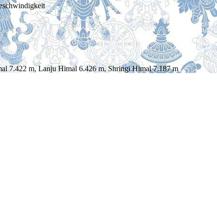
eschwindigkeit
mal 7.422 m, Lanju Himal 6.426 m, Shringi Himal 7.187 m