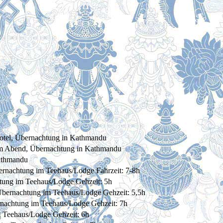
otel, Übernachtung in Kathmandu
am Abend, Übernachtung in Kathmandu
Kathmandu
rnachtung im Teehaus/Lodge Fahrzeit: 7-8h
tung im Teehaus/Lodge Gehzeit: 5h
bernachtung im Teehaus/Lodge Gehzeit: 5,5h
nachtung im Teehaus/Lodge Gehzeit: 7h
 Teehaus/Lodge Gehzeit: 6h