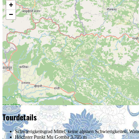
+
−
Tourdetails
Schwierigkeitsgrad
Mittel, keine alpinen Schwierigkeiten, Wan
Höchster Punkt
Mu Gomba 3.705 m