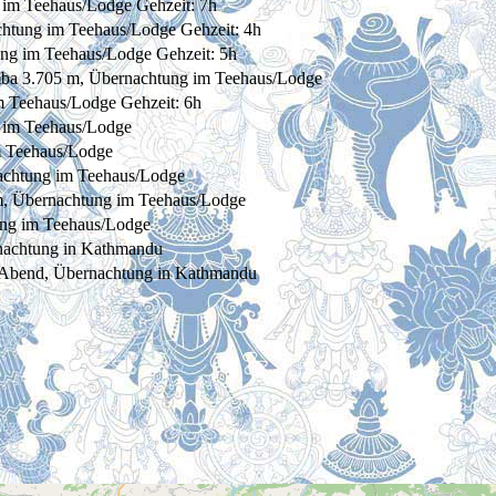
im Teehaus/Lodge Gehzeit: 7h
htung im Teehaus/Lodge Gehzeit: 4h
ng im Teehaus/Lodge Gehzeit: 5h
mba 3.705 m, Übernachtung im Teehaus/Lodge
m Teehaus/Lodge Gehzeit: 6h
 im Teehaus/Lodge
m Teehaus/Lodge
achtung im Teehaus/Lodge
, Übernachtung im Teehaus/Lodge
ung im Teehaus/Lodge
nachtung in Kathmandu
m Abend, Übernachtung in Kathmandu