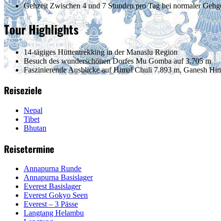
Gehzeit
Zwischen 4 und 7 Stunden pro Tag bei normaler Gehg
Tour Highlights
14-tägiges Hüttentrekking in der Manaslu Region
Besuch des wunderschönen Dorfes Mu Gomba auf 3.705 m
Faszinierende Ausblicke auf Himal Chuli 7.893 m, Ganesh Hi
Reiseziele
Nepal
Tibet
Bhutan
Reisetermine
Annapurna Runde
Annapurna Basislager
Everest Basislager
Everest Gokyo Seen
Everest – 3 Pässe
Langtang Helambu