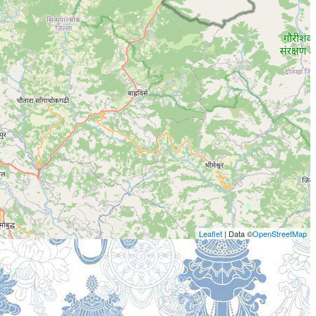
Leaflet
| Data ©
OpenStreetMap