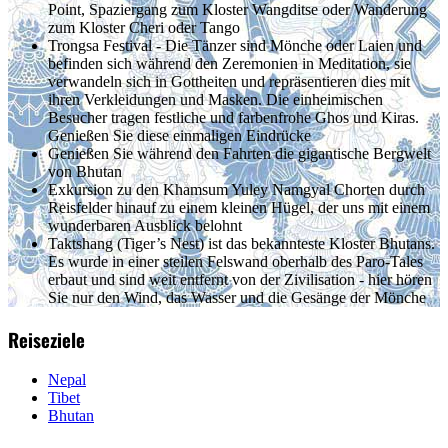
Point, Spaziergang zum Kloster Wangditse oder Wanderung
zum Kloster Cheri oder Tango
Trongsa Festival - Die Tänzer sind Mönche oder Laien und
befinden sich während den Zeremonien in Meditation, sie
verwandeln sich in Gottheiten und repräsentieren dies mit
ihren Verkleidungen und Masken. Die einheimischen
Besucher tragen festliche und farbenfrohe Ghos und Kiras.
Genießen Sie diese einmaligen Eindrücke
Genießen Sie während den Fahrten die gigantische Bergwelt
von Bhutan
Exkursion zu den Khamsum Yuley Namgyal Chorten durch
Reisfelder hinauf zu einem kleinen Hügel, der uns mit einem
wunderbaren Ausblick belohnt
Taktshang (Tiger’s Nest) ist das bekannteste Kloster Bhutans.
Es wurde in einer steilen Felswand oberhalb des Paro-Tales
erbaut und sind weit entfernt von der Zivilisation - hier hören
Sie nur den Wind, das Wasser und die Gesänge der Mönche
Reiseziele
Nepal
Tibet
Bhutan