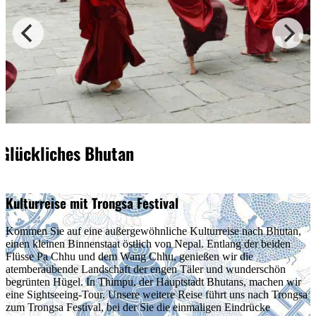
Glückliches Bhutan
Kulturreise mit Trongsa Festival
Kommen Sie auf eine außergewöhnliche Kulturreise nach Bhutan,
einen kleinen Binnenstaat östlich von Nepal. Entlang der beiden
Flüsse Pa Chhu und dem Wang Chhu, genießen wir die
atemberaubende Landschaft der engen Täler und wunderschön
begrünten Hügel. In Thimpu, der Hauptstadt Bhutans, machen wir
eine Sightseeing-Tour. Unsere weitere Reise führt uns nach Trongsa
zum Trongsa Festival, bei der Sie die einmaligen Eindrücke