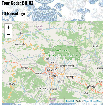
Tour Code: BH_02
10 Reisetage
+
−
Leaflet
| Data ©
OpenStreetMap