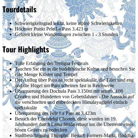
Tourdetails
Schwierigkeitsgrad
leicht, keine alpine Schwierigkeiten
Höchster Punkt
Pele La Pass 3.423 m
Gehzeit
kleine Wanderungen zwischen 1 - 3 Stunden
Tour Highlights
Tolle Erfahrung des Trongsa Festivals
Tauchen Sie ein in die buddhistische Kultur und besuchen Sie
eine Menge Klöster und Tempel
Der Anflug über Paro ist recht spektakulär, die Täler sind eng
und die Hügel um Paro scheinen fast in Reichweite
Überquerung des Dochula Pass 3.150m mit seinen, 108
Chorten und Hunderten von Gebetsfahnen - Die Aussicht auf
die verschneiten und eisbedeckten Himalayagipfel einfach
spektakulär
Überquerung des Pele La Pass ist 3.423m
Besuch der Chendebji Chorten, diese wurden im 19.
Jahrhundert durch Lama Shida erbaut um die Überreste eines
bösen Geistes zu bedecken
Stadtbesichtigung Thimphu: Besuch Farmers-Markt, Buddha-