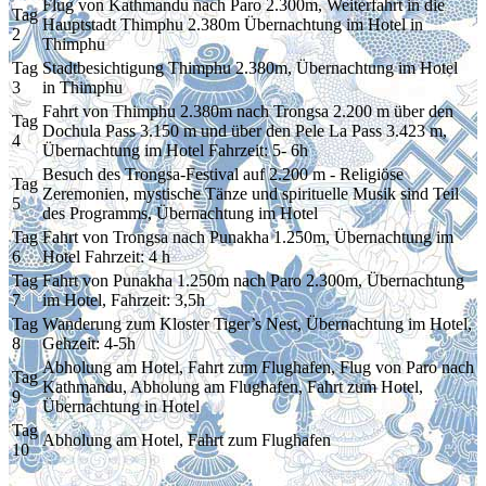
Flug von Kathmandu nach Paro 2.300m, Weiterfahrt in die
Tag
Hauptstadt Thimphu 2.380m Übernachtung im Hotel in
2
Thimphu
Tag
Stadtbesichtigung Thimphu 2.380m, Übernachtung im Hotel
3
in Thimphu
Fahrt von Thimphu 2.380m nach Trongsa 2.200 m über den
Tag
Dochula Pass 3.150 m und über den Pele La Pass 3.423 m,
4
Übernachtung im Hotel Fahrzeit: 5- 6h
Besuch des Trongsa-Festival auf 2.200 m - Religiöse
Tag
Zeremonien, mystische Tänze und spirituelle Musik sind Teil
5
des Programms, Übernachtung im Hotel
Tag
Fahrt von Trongsa nach Punakha 1.250m, Übernachtung im
6
Hotel Fahrzeit: 4 h
Tag
Fahrt von Punakha 1.250m nach Paro 2.300m, Übernachtung
7
im Hotel, Fahrzeit: 3,5h
Tag
Wanderung zum Kloster Tiger’s Nest, Übernachtung im Hotel,
8
Gehzeit: 4-5h
Abholung am Hotel, Fahrt zum Flughafen, Flug von Paro nach
Tag
Kathmandu, Abholung am Flughafen, Fahrt zum Hotel,
9
Übernachtung in Hotel
Tag
Abholung am Hotel, Fahrt zum Flughafen
10