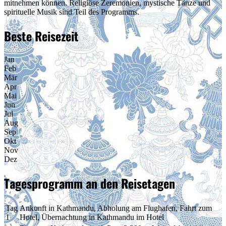
mitnehmen können. Religiöse Zeremonien, mystische Tänze und
spirituelle Musik sind Teil des Programms.
Beste Reisezeit
Jan
Feb
Mär
Apr
Mai
Jun
Jul
Aug
Sep
Okt
Nov
Dez
Tagesprogramm an den Reisetagen
Tag
Ankunft in Kathmandu, Abholung am Flughafen, Fahrt zum
1
Hotel, Übernachtung in Kathmandu im Hotel