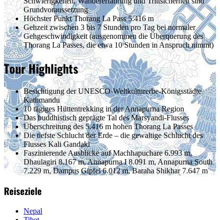
Schwierigkeiten, Wandererfahrung und Trittsicherheit sind
Grundvoraussetzung
Höchster Punkt
Thorang La Pass 5.416 m
Gehzeit
zwischen 3 bis 7 Stunden pro Tag bei normaler
Gehgeschwindigkeit (ausgenommen die Überquerung des
Thorang La Passes, die etwa 10 Stunden in Anspruch nimmt)
Tour Highlights
Besichtigung der UNESCO-Weltkulturerbe-Königsstädte
Kathmandu
10 tägiges Hüttentrekking in der Annapurna Region
Das buddhistisch geprägte Tal des Marsyandi-Flusses
Überschreitung des 5.416 m hohen Thorang La Passes
Die tiefste Schlucht der Erde – die gewaltige Schlucht des
Flusses Kali Gandaki
Faszinierende Ausblicke auf Machhapuchare 6.993 m,
Dhaulagiri 8.167 m, Annapurna I 8.091 m, Annapurna South
7.229 m, Dampus Gipfel 6.012 m, Baraha Shikhar 7.647 m
Reiseziele
Nepal
Tibet