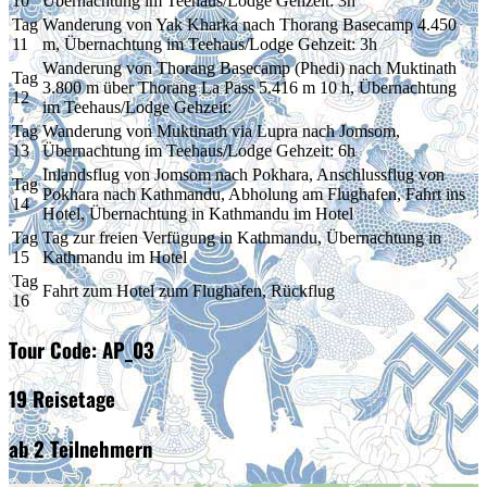
10
Übernachtung im Teehaus/Lodge Gehzeit: 3h
Tag
Wanderung von Yak Kharka nach Thorang Basecamp 4.450
11
m, Übernachtung im Teehaus/Lodge Gehzeit: 3h
Wanderung von Thorang Basecamp (Phedi) nach Muktinath
Tag
3.800 m über Thorang La Pass 5.416 m 10 h, Übernachtung
12
im Teehaus/Lodge Gehzeit:
Tag
Wanderung von Muktinath via Lupra nach Jomsom,
13
Übernachtung im Teehaus/Lodge Gehzeit: 6h
Inlandsflug von Jomsom nach Pokhara, Anschlussflug von
Tag
Pokhara nach Kathmandu, Abholung am Flughafen, Fahrt ins
14
Hotel, Übernachtung in Kathmandu im Hotel
Tag
Tag zur freien Verfügung in Kathmandu, Übernachtung in
15
Kathmandu im Hotel
Tag
Fahrt zum Hotel zum Flughafen, Rückflug
16
Tour Code: AP_03
19 Reisetage
ab 2 Teilnehmern