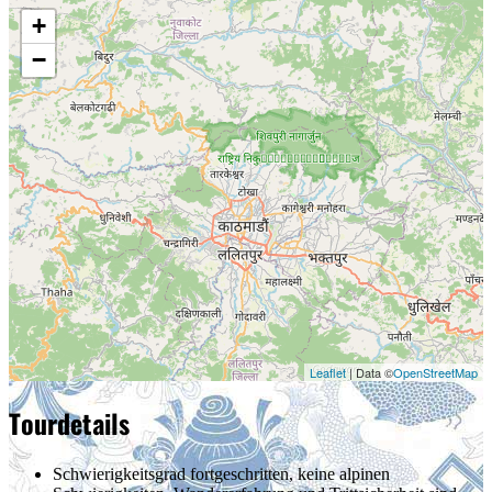
+
−
Leaflet
| Data ©
OpenStreetMap
Tourdetails
Schwierigkeitsgrad
fortgeschritten, keine alpinen