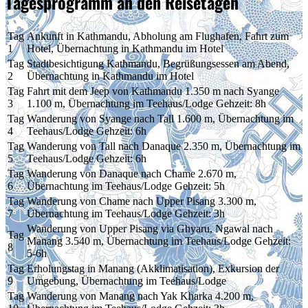
Tagesprogramm an den Reisetagen
Tag
Ankunft in Kathmandu, Abholung am Flughafen, Fahrt zum
1
Hotel, Übernachtung in Kathmandu im Hotel
Tag
Stadtbesichtigung Kathmandu, Begrüßungsessen am Abend,
2
Übernachtung in Kathmandu im Hotel
Tag
Fahrt mit dem Jeep von Kathmandu 1.350 m nach Syange
3
1.100 m, Übernachtung im Teehaus/Lodge Gehzeit: 8h
Tag
Wanderung von Syange nach Tall 1.600 m, Übernachtung im
4
Teehaus/Lodge Gehzeit: 6h
Tag
Wanderung von Tall nach Danaque 2.350 m, Übernachtung im
5
Teehaus/Lodge Gehzeit: 6h
Tag
Wanderung von Danaque nach Chame 2.670 m,
6
Übernachtung im Teehaus/Lodge Gehzeit: 5h
Tag
Wanderung von Chame nach Upper Pisang 3.300 m,
7
Übernachtung im Teehaus/Lodge Gehzeit: 3h
Wanderung von Upper Pisang via Ghyaru, Ngawal nach
Tag
Manang 3.540 m, Übernachtung im Teehaus/Lodge Gehzeit:
8
5-6h
Tag
Erholungstag in Manang (Akklimatisation), Exkursion der
9
Umgebung, Übernachtung im Teehaus/Lodge
Tag
Wanderung von Manang nach Yak Kharka 4.200 m,