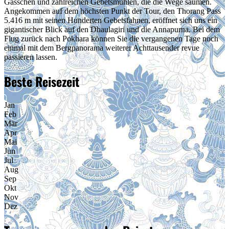
Gässchen und zahlreichen Gebetsmühlen, die die Wege säumen.
Angekommen auf dem höchsten Punkt der Tour, den Thorang Pass
5.416 m mit seinen Hunderten Gebetsfahnen, eröffnet sich uns ein
gigantischer Blick auf den Dhaulagiri und die Annapurna. Bei dem
Flug zurück nach Pokhara können Sie die vergangenen Tage noch
einmal mit dem Bergpanorama weiterer Achttausender revue
passieren lassen.
Beste Reisezeit
Jan
Feb
Mär
Apr
Mai
Jun
Jul
Aug
Sep
Okt
Nov
Dez