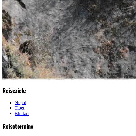
Reiseziele
Nepal
Tibet
Bhutan
Reisetermine