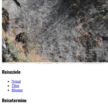
Reiseziele
Nepal
Tibet
Bhutan
Reisetermine