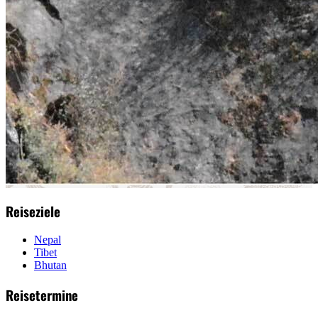
Reiseziele
Nepal
Tibet
Bhutan
Reisetermine