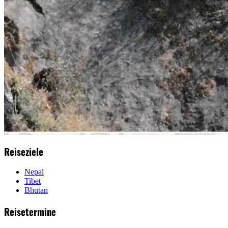
Reiseziele
Nepal
Tibet
Bhutan
Reisetermine