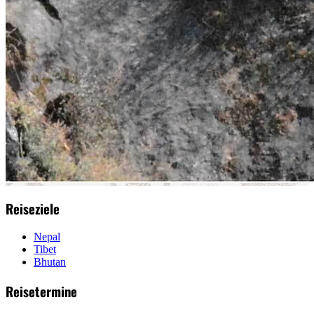
Reiseziele
Nepal
Tibet
Bhutan
Reisetermine